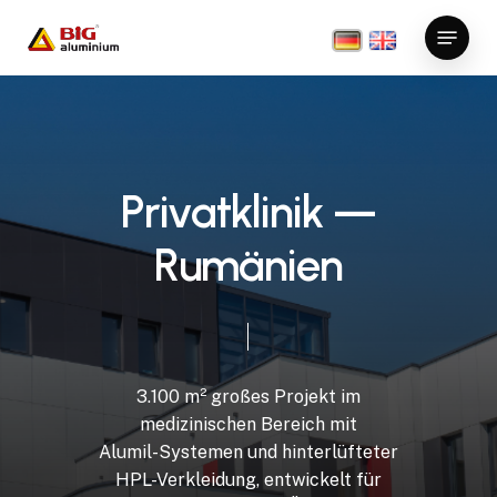
Skip
Menu
to
main
content
P
r
i
v
a
t
k
l
i
n
i
k
—
R
u
m
ä
n
i
e
n
3.100
m²
großes
Projekt
im
medizinischen
Bereich
mit
Alumil-Systemen
und
hinterlüfteter
HPL-Verkleidung,
entwickelt
für