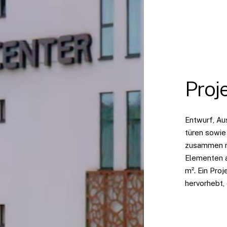
Proj
Entwurf, Au
türen sowie
zusammen m
Elementen a
m². Ein Pro
hervorhebt,