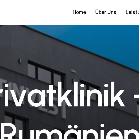
Home
Über Uns
Leist
r
i
v
a
t
k
l
i
n
i
k
R
u
m
ä
n
i
e